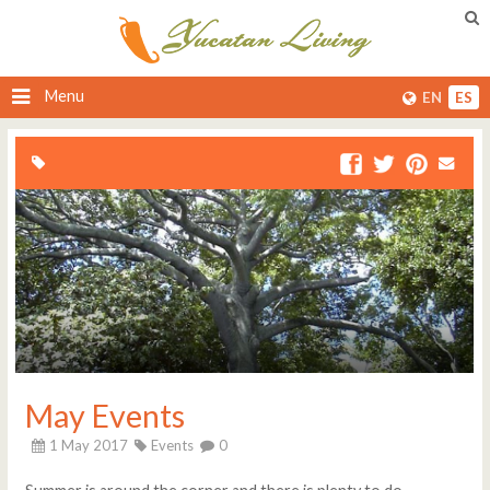
Menu
EN
ES
May Events
1 May 2017
Events
0